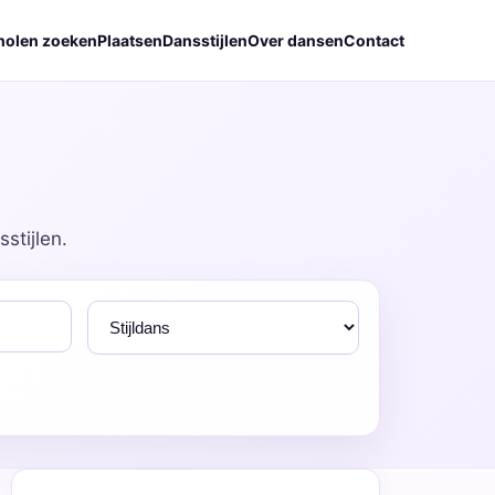
holen zoeken
Plaatsen
Dansstijlen
Over dansen
Contact
stijlen.