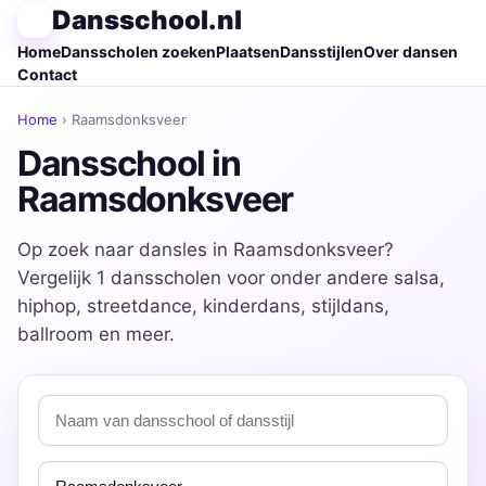
Dansschool.nl
Home
Dansscholen zoeken
Plaatsen
Dansstijlen
Over dansen
Contact
Home
› Raamsdonksveer
Dansschool in
Raamsdonksveer
Op zoek naar dansles in Raamsdonksveer?
Vergelijk 1 dansscholen voor onder andere salsa,
hiphop, streetdance, kinderdans, stijldans,
ballroom en meer.