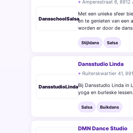
Amperestraat 6, 8912
Met een unieke sfeer bi
DansschoolSalsa
en te genieten van een 
worden er door de dan
Stijldans
Salsa
Dansstudio Linda
Ruiterskwartier 41, 8
Bij Dansstudio Linda in 
DansstudioLinda
yoga en burleske lessen
Salsa
Buikdans
DMN Dance Studio