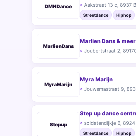
Aakstraat 13 c, 8937
DMNDance
Streetdance
Hiphop
Marlien Dans & meer
MarlienDans
Joubertstraat 2, 891
Myra Marijn
MyraMarijn
Jouwsmastraat 9, 89
Step up dance centr
soldatendijkje 6, 892
Stepup
Streetdance
Hiphop