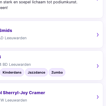
en sterk en soepel lichaam tot podiumkunst.
reen!
Smids
2AD Leeuwarden
8
34 BD Leeuwarden
Kinderdans
Jazzdance
Zumba
ol Sherryl-Joy Cramer
3EW Leeuwarden