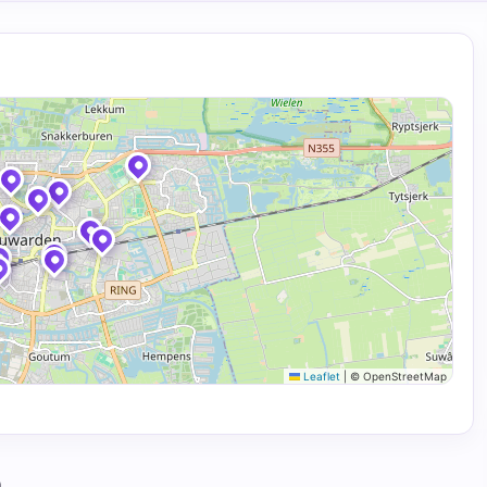
Leaflet
|
© OpenStreetMap
n