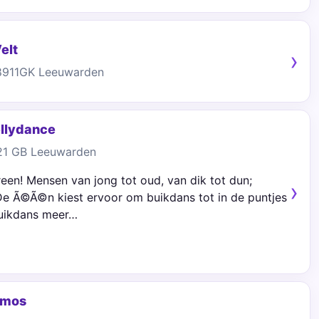
elt
 8911GK Leeuwarden
ellydance
921 GB Leeuwarden
een! Mensen van jong tot oud, van dik tot dun;
 De Ã©Ã©n kiest ervoor om buikdans tot in de puntjes
 buikdans meer…
omos