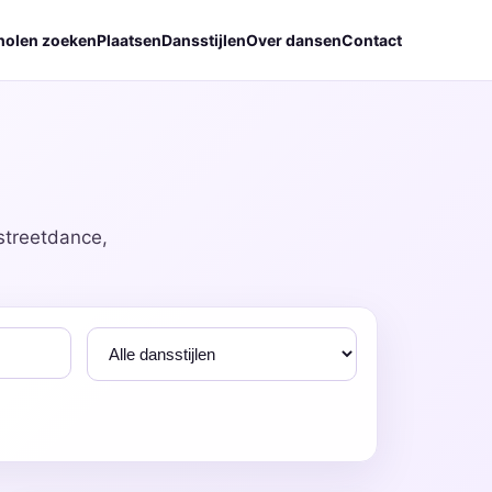
holen zoeken
Plaatsen
Dansstijlen
Over dansen
Contact
streetdance,