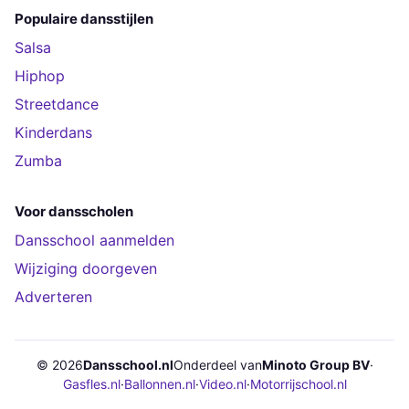
Populaire dansstijlen
Salsa
Hiphop
Streetdance
Kinderdans
Zumba
Voor dansscholen
Dansschool aanmelden
Wijziging doorgeven
Adverteren
© 2026
Dansschool.nl
Onderdeel van
Minoto Group BV
·
Gasfles.nl
·
Ballonnen.nl
·
Video.nl
·
Motorrijschool.nl