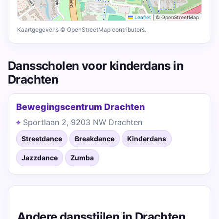
Leaflet
|
© OpenStreetMap
Kaartgegevens © OpenStreetMap contributors.
Dansscholen voor kinderdans in
Drachten
Bewegingscentrum Drachten
Sportlaan 2, 9203 NW Drachten
Streetdance
Breakdance
Kinderdans
Jazzdance
Zumba
Andere dansstijlen in Drachten