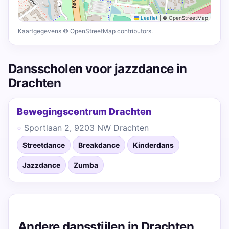
Leaflet
|
© OpenStreetMap
Kaartgegevens © OpenStreetMap contributors.
Dansscholen voor jazzdance in
Drachten
Bewegingscentrum Drachten
Sportlaan 2, 9203 NW Drachten
Streetdance
Breakdance
Kinderdans
Jazzdance
Zumba
Andere dansstijlen in Drachten