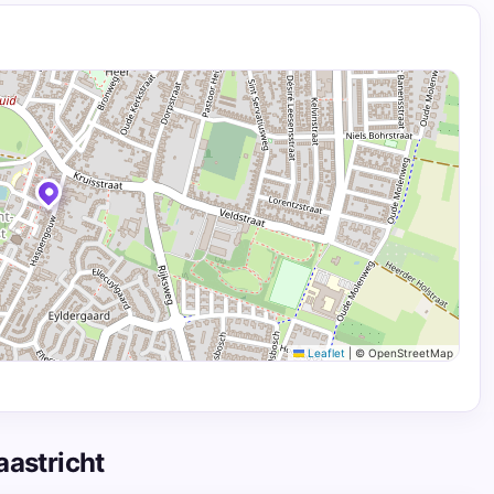
Leaflet
|
© OpenStreetMap
astricht