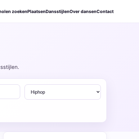
holen zoeken
Plaatsen
Dansstijlen
Over dansen
Contact
stijlen.