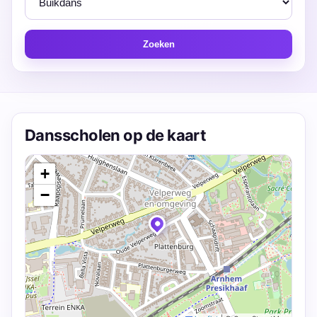
Zoeken
Dansscholen op de kaart
+
−