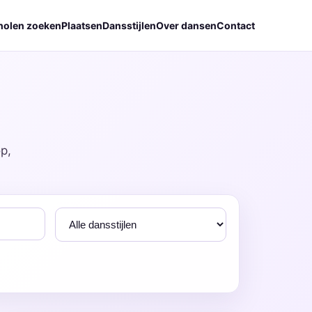
holen zoeken
Plaatsen
Dansstijlen
Over dansen
Contact
p,