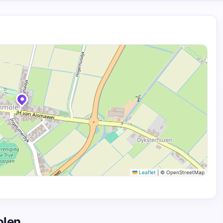
Leaflet
|
© OpenStreetMap
olen