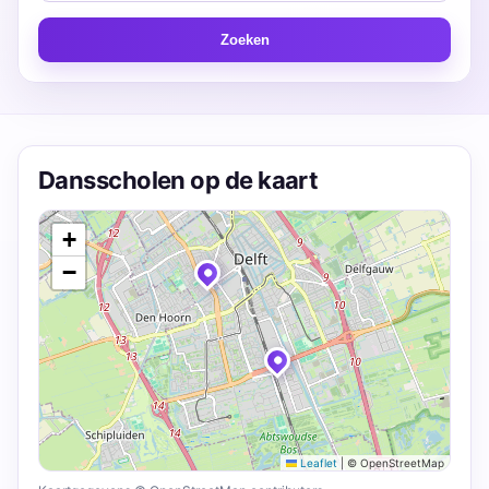
Zoeken
Dansscholen op de kaart
+
−
Leaflet
|
© OpenStreetMap