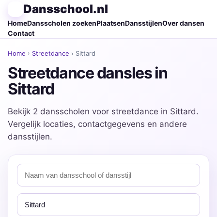
Dansschool.nl
Home
Dansscholen zoeken
Plaatsen
Dansstijlen
Over dansen
Contact
Home
›
Streetdance
› Sittard
Streetdance dansles in
Sittard
Bekijk 2 dansscholen voor streetdance in Sittard.
Vergelijk locaties, contactgegevens en andere
dansstijlen.