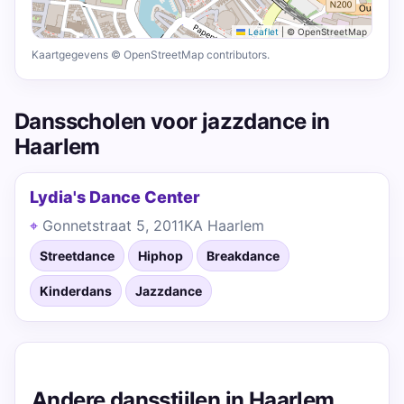
Leaflet
|
© OpenStreetMap
Kaartgegevens © OpenStreetMap contributors.
Dansscholen voor jazzdance in
Haarlem
Lydia's Dance Center
Gonnetstraat 5, 2011KA Haarlem
Streetdance
Hiphop
Breakdance
Kinderdans
Jazzdance
Andere dansstijlen in Haarlem