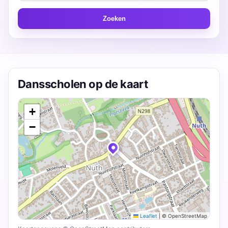
Zoeken
Dansscholen op de kaart
+
−
Leaflet
|
© OpenStreetMap