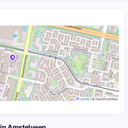
Leaflet
|
© OpenStreetMap
 in Amstelveen