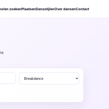
holen zoeken
Plaatsen
Dansstijlen
Over dansen
Contact
re