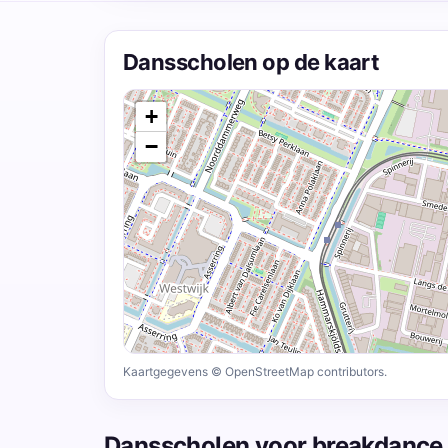
Dansscholen op de kaart
+
−
Kaartgegevens © OpenStreetMap contributors.
Dansscholen voor breakdance