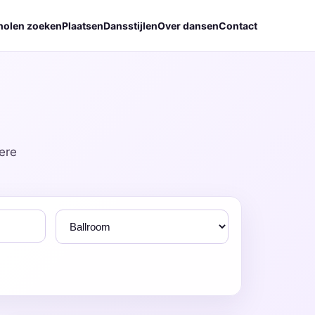
holen zoeken
Plaatsen
Dansstijlen
Over dansen
Contact
ere