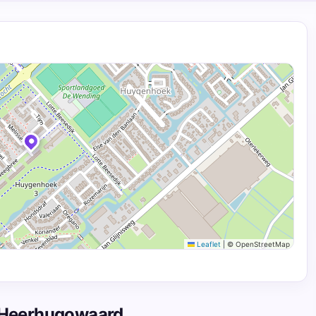
Leaflet
|
© OpenStreetMap
n Heerhugowaard