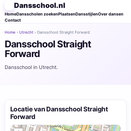
Dansschool.nl
Home
Dansscholen zoeken
Plaatsen
Dansstijlen
Over dansen
Contact
Home
›
Utrecht
› Dansschool Straight Forward
Dansschool Straight
Forward
Dansschool in Utrecht.
Locatie van Dansschool Straight
Forward