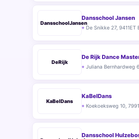
Dansschool Jansen
DansschoolJansen
De Snikke 27, 9411ET 
De Rijk Dance Maste
DeRijk
Juliana Bernhardweg 
KaBelDans
KaBelDans
Koekoeksweg 10, 799
Dansschool Hulzebo