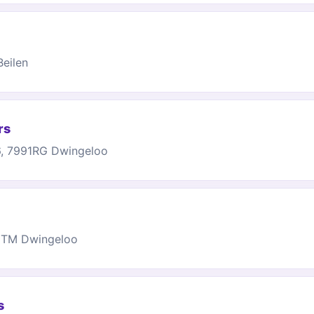
Beilen
rs
6, 7991RG Dwingeloo
1TM Dwingeloo
s