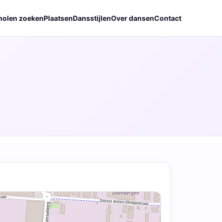
holen zoeken
Plaatsen
Dansstijlen
Over dansen
Contact