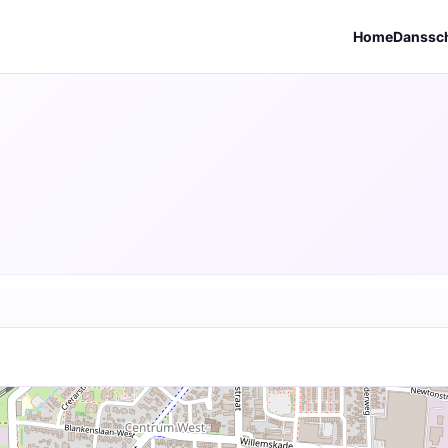
Home
Danssc