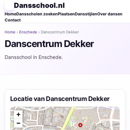
Dansschool.nl
Home
Dansscholen zoeken
Plaatsen
Dansstijlen
Over dansen
Contact
Home
›
Enschede
› Danscentrum Dekker
Danscentrum Dekker
Dansschool in Enschede.
Locatie van Danscentrum Dekker
+
−