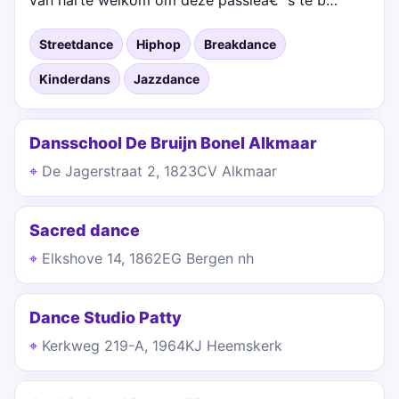
van harte welkom om deze passieâ€™s te b…
Streetdance
Hiphop
Breakdance
Kinderdans
Jazzdance
Dansschool De Bruijn Bonel Alkmaar
De Jagerstraat 2, 1823CV Alkmaar
Sacred dance
Elkshove 14, 1862EG Bergen nh
Dance Studio Patty
Kerkweg 219-A, 1964KJ Heemskerk