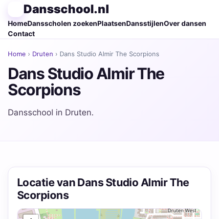
Dansschool.nl
Home
Dansscholen zoeken
Plaatsen
Dansstijlen
Over dansen
Contact
Home
›
Druten
› Dans Studio Almir The Scorpions
Dans Studio Almir The
Scorpions
Dansschool in Druten.
Locatie van Dans Studio Almir The
Scorpions