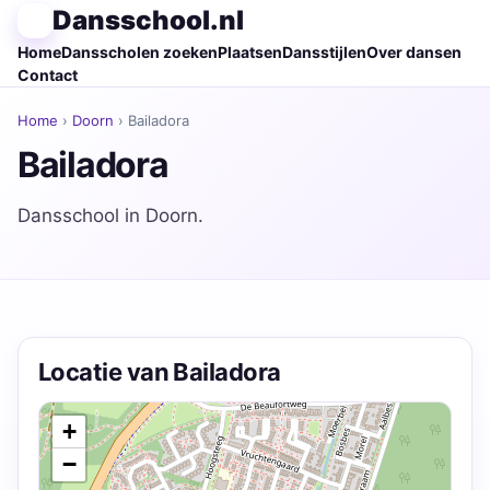
Dansschool.nl
Home
Dansscholen zoeken
Plaatsen
Dansstijlen
Over dansen
Contact
Home
›
Doorn
› Bailadora
Bailadora
Dansschool in Doorn.
Locatie van Bailadora
+
−