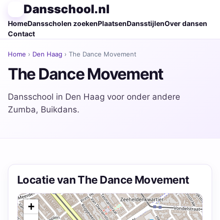
Dansschool.nl
Home
Dansscholen zoeken
Plaatsen
Dansstijlen
Over dansen
Contact
Home
›
Den Haag
› The Dance Movement
The Dance Movement
Dansschool in Den Haag voor onder andere
Zumba, Buikdans.
Locatie van The Dance Movement
+