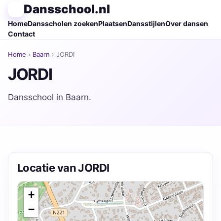
Dansschool.nl
Home
Dansscholen zoeken
Plaatsen
Dansstijlen
Over dansen
Contact
Home
›
Baarn
› JORDI
JORDI
Dansschool in Baarn.
Locatie van JORDI
+
−