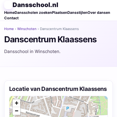
Dansschool.nl
Home
Dansscholen zoeken
Plaatsen
Dansstijlen
Over dansen
Contact
Home
›
Winschoten
› Danscentrum Klaassens
Danscentrum Klaassens
Dansschool in Winschoten.
Locatie van Danscentrum Klaassens
+
−