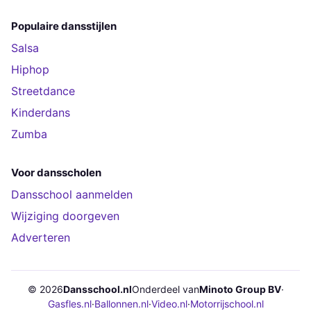
Populaire dansstijlen
Salsa
Hiphop
Streetdance
Kinderdans
Zumba
Voor dansscholen
Dansschool aanmelden
Wijziging doorgeven
Adverteren
© 2026
Dansschool.nl
Onderdeel van
Minoto Group BV
·
Gasfles.nl
·
Ballonnen.nl
·
Video.nl
·
Motorrijschool.nl