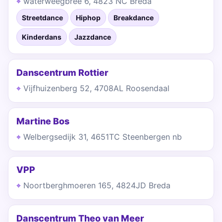
waterweegbree 6, 4823 NC Breda
Streetdance
Hiphop
Breakdance
Kinderdans
Jazzdance
Danscentrum Rottier
Vijfhuizenberg 52, 4708AL Roosendaal
Martine Bos
Welbergsedijk 31, 4651TC Steenbergen nb
VPP
Noortberghmoeren 165, 4824JD Breda
Danscentrum Theo van Meer