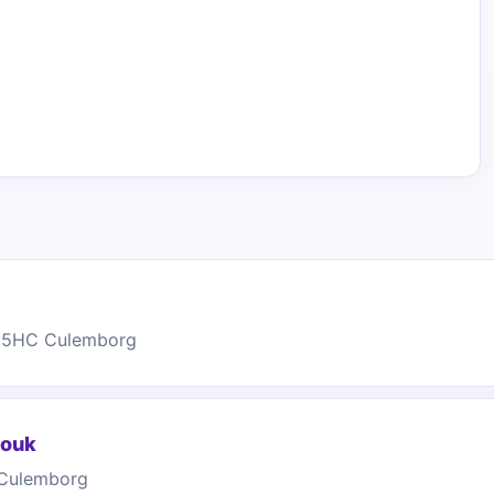
105HC Culemborg
nouk
 Culemborg