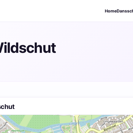
Home
Danssc
ildschut
schut