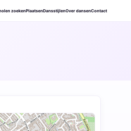
holen zoeken
Plaatsen
Dansstijlen
Over dansen
Contact