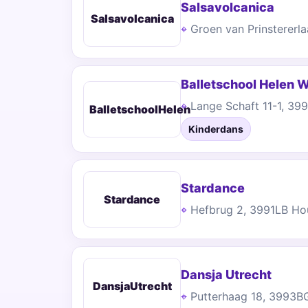
Salsavolcanica
Salsavolcanica
Groen van Prinsterer
Balletschool Helen W
Lange Schaft 11-1, 39
BalletschoolHelen
Kinderdans
Stardance
Stardance
Hefbrug 2, 3991LB Ho
Dansja Utrecht
DansjaUtrecht
Putterhaag 18, 3993B