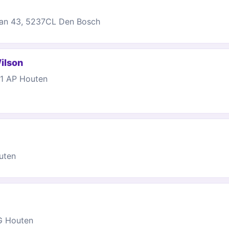
laan 43, 5237CL Den Bosch
ilson
91 AP Houten
uten
G Houten