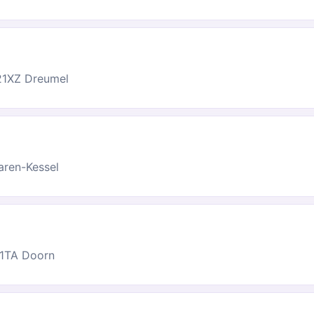
621XZ Dreumel
ren-Kessel
41TA Doorn