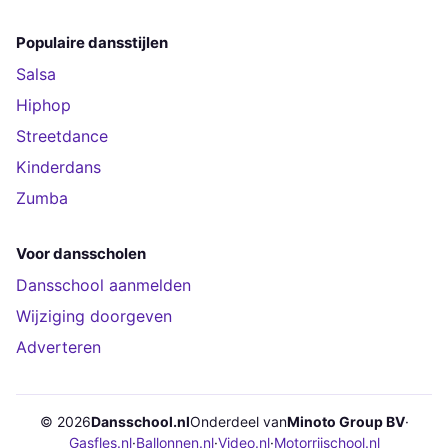
Populaire dansstijlen
Salsa
Hiphop
Streetdance
Kinderdans
Zumba
Voor dansscholen
Dansschool aanmelden
Wijziging doorgeven
Adverteren
© 2026
Dansschool.nl
Onderdeel van
Minoto Group BV
·
Gasfles.nl
·
Ballonnen.nl
·
Video.nl
·
Motorrijschool.nl