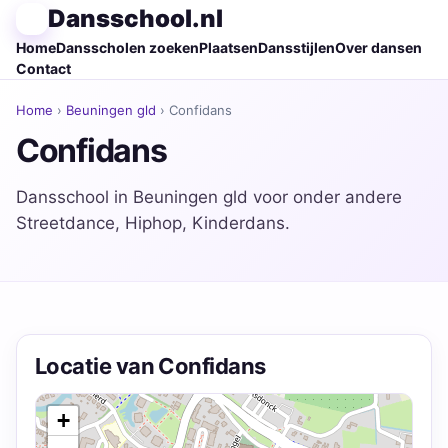
Dansschool.nl
Home
Dansscholen zoeken
Plaatsen
Dansstijlen
Over dansen
Contact
Home
›
Beuningen gld
› Confidans
Confidans
Dansschool in Beuningen gld voor onder andere
Streetdance, Hiphop, Kinderdans.
Locatie van Confidans
+