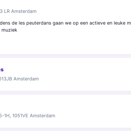
013 LR Amsterdam
jdens de les peuterdans gaan we op een actieve en leuke ma
n muziek
es
1013JB Amsterdam
15-1H, 1051VE Amsterdam