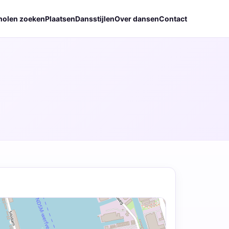
holen zoeken
Plaatsen
Dansstijlen
Over dansen
Contact