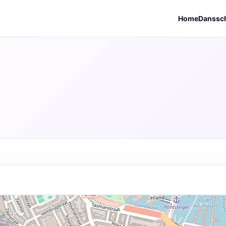
Home
Danssc