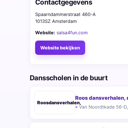
Contactgegevens
Spaarndammerstraat 460-A
1013SZ Amsterdam
Website:
salsa4fun.com
Website bekijken
Dansscholen in de buurt
Roos dansverhalen,
Roosdansverhalen,
Van Noordtkade 56-D